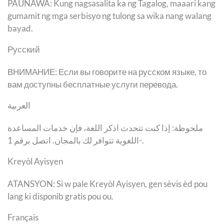
PAUNAWA: Kung nagsasalita ka ng Tagalog, maaari kang
gumamit ng mga serbisyo ng tulong sa wika nang walang
bayad.
Русский
ВНИМАНИЕ: Если вы говорите на русском языке, то
вам доступны бесплатные услуги перевода.
العربية
ملحوظة: إذا كنت تتحدث اذكر اللغة، فإن خدمات المساعدة
اللغوية تتوافر لك بالمجان. اتصل برقم 1-.
Kreyòl Ayisyen
ATANSYON: Si w pale Kreyòl Ayisyen, gen sèvis èd pou
lang ki disponib gratis pou ou.
Français