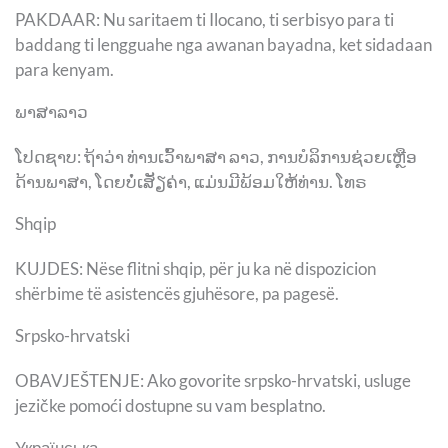
PAKDAAR: Nu saritaem ti Ilocano, ti serbisyo para ti
baddang ti lengguahe nga awanan bayadna, ket sidadaan
para kenyam.
ພາສາລາວ
ໂປດຊາບ: ຖ້າວ່າ ທ່ານເວົ້າພາສາ ລາວ, ການບໍລິການຊ່ວຍເຫຼືອ
ດ້ານພາສາ, ໂດຍບໍ່ເສັຽຄ່າ, ແມ່ນມີພ້ອມໃຫ້ທ່ານ. ໂທຣ
Shqip
KUJDES: Nëse flitni shqip, për ju ka në dispozicion
shërbime të asistencës gjuhësore, pa pagesë.
Srpsko-hrvatski
OBAVJEŠTENJE: Ako govorite srpsko-hrvatski, usluge
jezičke pomoći dostupne su vam besplatno.
Українська