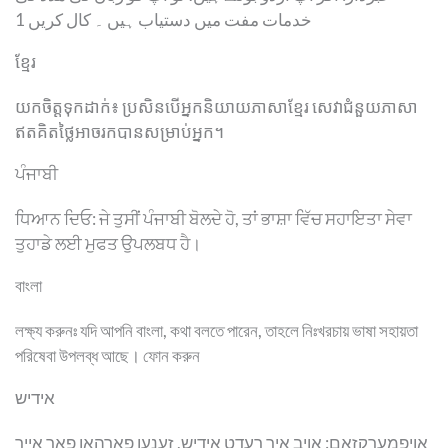
خدمات مفت میں دستیاب ہیں ۔ کال کریں 1
ខ្មែរ
យកចិត្តទុកដាក់៖ ប្រសិនបើអ្នកនិយាយភាសាខ្មែរ សេវាជំនួយភាសា
ឥតគិតថ្លៃអាចរកបានសម្រាប់អ្នក។
ਪੰਜਾਬੀ
ਧਿਆਨ ਦਿਓ: ਜੇ ਤੁਸੀਂ ਪੰਜਾਬੀ ਬੋਲਦੇ ਹੋ, ਤਾਂ ਭਾਸ਼ਾ ਵਿੱਚ ਸਹਾਇਤਾ ਸੇਵਾ
ਤੁਹਾਡੇ ਲਈ ਮੁਫਤ ਉਪਲਬਧ ਹੈ।
বাংলা
লক্ষ্য করুনঃ যদি আপনি বাংলা, কথা বলতে পারেন, তাহলে নিঃখরচায় ভাষা সহায়তা
পরিষেবা উপলব্ধ আছে। ফোন করুন
אידיש
אויפמערקזאם: אויב איר רעדט אידיש, זענען פארהאן פאר אייך