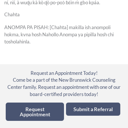
ní, nìí, à wuɖu kà kò ɖò po-poɔ̀ ɓɛ́ìn m̀ gbo kpáa.
Chahta
ANOMPA PA PISAH: [Chahta] makilla ish anompoli
hokma, kvna hosh Nahollo Anompa ya pipilla hosh chi
tosholahinla.
Request an Appointment Today!
Come be a part of the New Brunswick Counseling
Center family. Request an appointment with one of our
board-certified providers today!
Request
Submit a Referral
Appointment