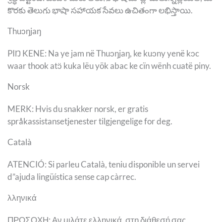
కొరకు తెలుగు భాషా సహాయక సేవలు ఉచితంగా లభిస్తాయి.
Thuɔŋjaŋ
PIŊ KENE: Na ye jam në Thuɔŋjaŋ, ke kuɔny yenë kɔc
waar thook atɔ̈ kuka lëu yök abac ke cïn wënh cuatë piny.
Norsk
MERK: Hvis du snakker norsk, er gratis
språkassistansetjenester tilgjengelige for deg.
Català
ATENCIÓ: Si parleu Català, teniu disponible un servei
d”ajuda lingüística sense cap càrrec.
λληνικά
ΠΡΟΣΟΧΗ: Αν μιλάτε ελληνικά, στη διάθεσή σας