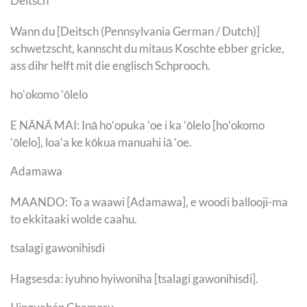
Deitsch
Wann du [Deitsch (Pennsylvania German / Dutch)]
schwetzscht, kannscht du mitaus Koschte ebber gricke,
ass dihr helft mit die englisch Schprooch.
hoʻokomo ʻōlelo
E NĀNĀ MAI: Inā hoʻopuka ʻoe i ka ʻōlelo [hoʻokomo
ʻōlelo], loaʻa ke kōkua manuahi iā ʻoe.
Adamawa
MAANDO: To a waawi [Adamawa], e woodi ballooji-ma
to ekkitaaki wolde caahu.
tsalagi gawonihisdi
Hagsesda: iyuhno hyiwoniha [tsalagi gawonihisdi].