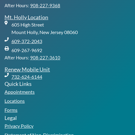
After Hours:
908-227-9368
Mt. Holly Location
605 High Street
Mount Holly, New Jersey 08060
609-372-2043
609-267-9692
After Hours:
908-227-3610
Renew Mobile Unit
732-624-6144
Quick Links
Appointments
Locations
Forms
Legal
Privacy Policy
Statement of Non-Discrimination