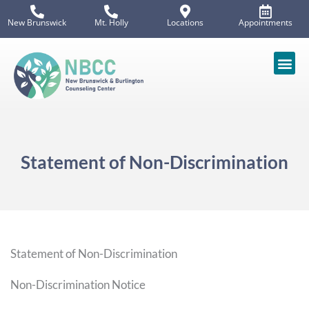
Skip
New Brunswick
Mt. Holly
Locations
Appointments
to
content
Patient
Renew Mobile Unit
Statement of Non-Discrimination
Statement of Non-Discrimination
Non-Discrimination Notice