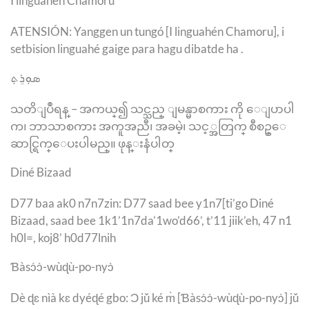
I linguahén Chamoru
ATENSIÓN: Yanggen un tungó [I linguahén Chamoru], i
setbision linguahé gaige para hagu dibatde ha .
ܣܘܼܪܸܬ݂
သတိျပဳရန္ – အကယ္၍ သင္သည္ ျမန္မာစကား ကို ေျပာပါ
က၊ ဘာသာစကား အကူအညီ၊ အခမဲ့၊ သင့္အတြက္ စီစဥ္ေ
ဆာင္ရြက္ေပးပါမည္။ ဖုန္းနံပါတ္
Diné Bizaad
D77 baa ak0 n7n7zin: D77 saad bee y1n7[ti’go Diné
Bizaad, saad bee 1k1’1n7da’1wo’d66’, t’11 jiik’eh, 47 n1
h0l=, koj8’ h0d77lnih
Ɓàsɔ́ɔ̀-wùɖù-po-nyɔ̀
Dè ɖɛ nìà kɛ dyéɖé gbo: Ɔ jǔ ké m̀ [Ɓàsɔ́ɔ̀-wùɖù-po-nyɔ̀] jǔ