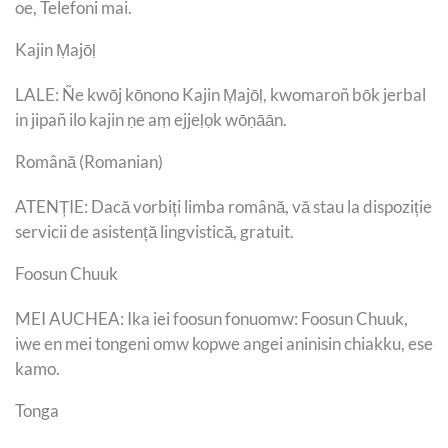
oe, Telefoni mai.
Kajin Ṃajōḷ
LALE: Ñe kwōj kōnono Kajin Ṃajōḷ, kwomaroñ bōk jerbal
in jipañ ilo kajin ṇe aṃ ejjeḷọk wōṇāān.
Română (Romanian)
ATENȚIE: Dacă vorbiți limba română, vă stau la dispoziție
servicii de asistență lingvistică, gratuit.
Foosun Chuuk
MEI AUCHEA: Ika iei foosun fonuomw: Foosun Chuuk,
iwe en mei tongeni omw kopwe angei aninisin chiakku, ese
kamo.
Tonga