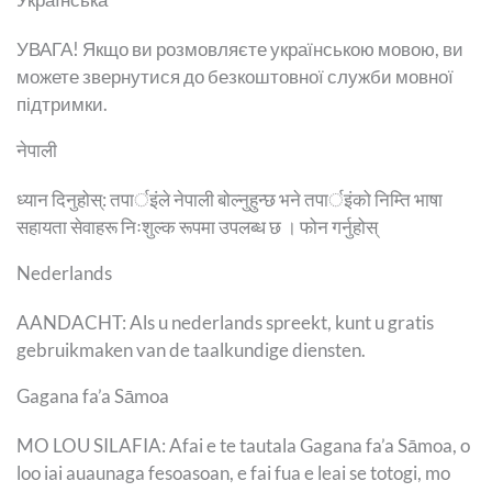
УВАГА! Якщо ви розмовляєте українською мовою, ви
можете звернутися до безкоштовної служби мовної
підтримки.
नेपाली
ध्यान दिनुहोस्: तपार्इंले नेपाली बोल्नुहुन्छ भने तपार्इंको निम्ति भाषा
सहायता सेवाहरू निःशुल्क रूपमा उपलब्ध छ । फोन गर्नुहोस्
Nederlands
AANDACHT: Als u nederlands spreekt, kunt u gratis
gebruikmaken van de taalkundige diensten.
Gagana fa’a Sāmoa
MO LOU SILAFIA: Afai e te tautala Gagana fa’a Sāmoa, o
loo iai auaunaga fesoasoan, e fai fua e leai se totogi, mo