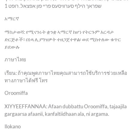
שפראך הילף סערוויסעס פריי פון אפצאל. רופט 1
አማርኛ
ማስታወሻ: የሚናገሩት ቋንቋ ኣማርኛ ከሆነ የትርጉም እርዳታ
ድርጅቶች፣ በነጻ ሊያግዝዎት ተዘጋጀተዋል፡ ወደ ሚከተለው ቁጥር
ይደውሉ
ภาษาไทย
เรียน: ถ้าคุณพูดภาษาไทยคุณสามารถใช้บริการช่วยเหลือ
ทางภาษาได้ฟรี โทร
Oroomiffa
XIYYEEFFANNAA: Afaan dubbattu Oroomiffa, tajaajila
gargaarsa afaanii, kanfaltiidhaan ala, ni argama.
Ilokano