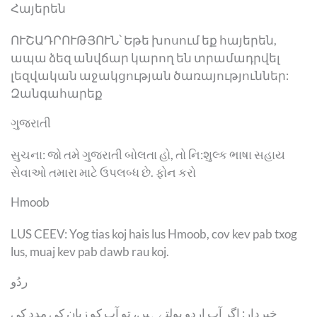
Հայերեն
ՈՒՇԱԴՐՈՒԹՅՈՒՆ՝ Եթե խոսում եք հայերեն,
ապա ձեզ անվճար կարող են տրամադրվել
լեզվական աջակցության ծառայություններ:
Զանգահարեք
ગુજરાતી
સુચના: જો તમે ગુજરાતી બોલતા હો, તો નિ:શુલ્ક ભાષા સહાય
સેવાઓ તમારા માટે ઉપલબ્ધ છે. ફોન કરો
Hmoob
LUS CEEV: Yog tias koj hais lus Hmoob, cov kev pab txog
lus, muaj kev pab dawb rau koj.
ردُو
خبردار: اگر آپ اردو بولتے ہیں، تو آپ کو زبان کی مدد کی