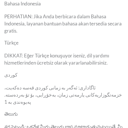
Bahasa Indonesia
PERHATIAN: Jika Anda berbicara dalam Bahasa
Indonesia, layanan bantuan bahasa akan tersedia secara
gratis.
Türkçe
DİKKAT: Eğer Türkçe konuşuyor iseniz, dil yardımı
hizmetlerinden ücretsiz olarak yararlanabilirsiniz.
کوردی
ئاگاداری: ئەگەر بە زمانی کوردی قەسە دەکەیت،
خزمەتگوزاریەکانی یارمەتی زمان، بەخۆڕایی، بۆ تۆ بەردەستە.
پەیوەندی بە 1
తెలుగు
శ్రద్ధ పెట్టండి: ఒకవేళ మీరు తెలుగు భాష మాట్లాడుతున్నట్లయితే, మీ