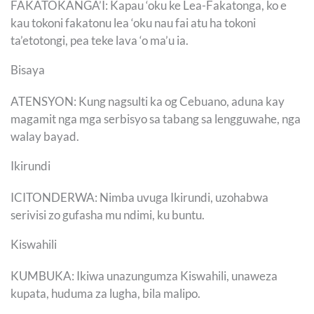
FAKATOKANGA’I: Kapau ‘oku ke Lea-Fakatonga, ko e
kau tokoni fakatonu lea ‘oku nau fai atu ha tokoni
ta’etotongi, pea teke lava ‘o ma’u ia.
Bisaya
ATENSYON: Kung nagsulti ka og Cebuano, aduna kay
magamit nga mga serbisyo sa tabang sa lengguwahe, nga
walay bayad.
Ikirundi
ICITONDERWA: Nimba uvuga Ikirundi, uzohabwa
serivisi zo gufasha mu ndimi, ku buntu.
Kiswahili
KUMBUKA: Ikiwa unazungumza Kiswahili, unaweza
kupata, huduma za lugha, bila malipo.